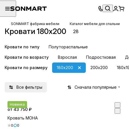
SONMART фабрика мебели
Каталог мебели для спальни
Кровати 180х200
28
Кровати по типу
Полутораспальные
Кровати по возрасту
Взрослая
Подростковая
Д
Кровати по размеру
180х200
200х200
180х1
Все фильтры
Сначала популярные
Новинка
от 43 750 ₽
Кровать МОНА
0
0