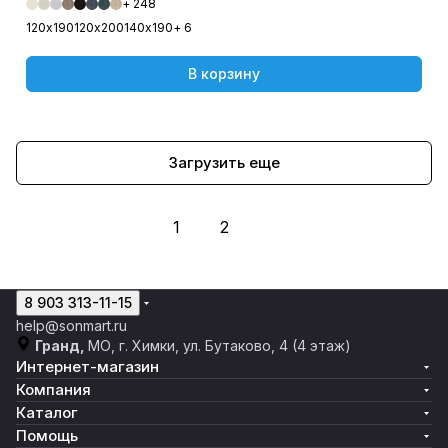
+ 248
120х190
120х200
140х190
+ 6
В корзину
Загрузить еще
1
2
8 903 313-11-15
help@sonmart.ru
Гранд,
МО, г. Химки, ул. Бутаково, 4 (4 этаж)
Интернет-магазин
Компания
Каталог
Помощь