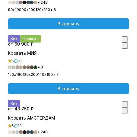
+ 248
90х190
90х200
120х190
+ 8
В корзину
Хит
Новинка
от 60 900 ₽
Кровать МИЯ
5
10
+ 31
120х190
120х200
140х190
+ 7
В корзину
Хит
от 43 750 ₽
Кровать АМСТЕРДАМ
5
13
+ 248