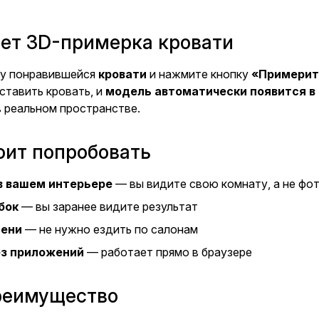
ает 3D-примерка кровати
ку понравившейся
кровати
и нажмите кнопку
«Примерит
ставить кровать, и
модель автоматически появится в
в реальном пространстве.
оит попробовать
в вашем интерьере
— вы видите свою комнату, а не фо
бок
— вы заранее видите результат
мени
— не нужно ездить по салонам
ез приложений
— работает прямо в браузере
реимущество