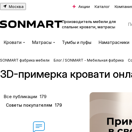
Москва
Акции
Каталог
Компани
Производитель мебели для
спальни: кровати, матрасы
Кровати
Матрасы
Тумбы и пуфы
Наматрасники
SONMART фабрика мебели
Блог / SONMART - Мебельная фабрика
С
3D-примерка кровати онла
Все публикации
179
Советы покупателям
179